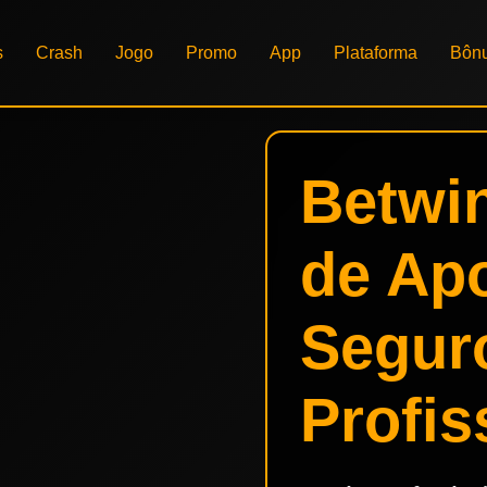
s
Crash
Jogo
Promo
App
Plataforma
Bôn
Betwin
de Ap
Segur
Profis