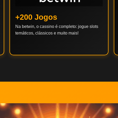
+200 Jogos
Na betwin, o cassino é completo: jogue slots
temáticos, clássicos e muito mais!