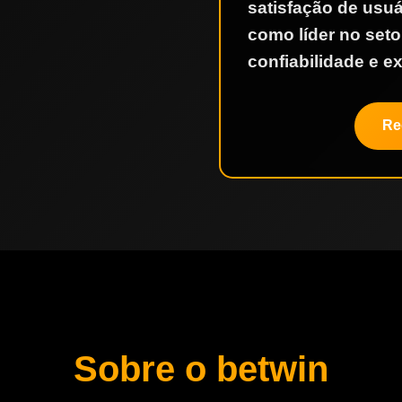
satisfação de usuá
como líder no seto
confiabilidade e e
Re
Sobre o betwin