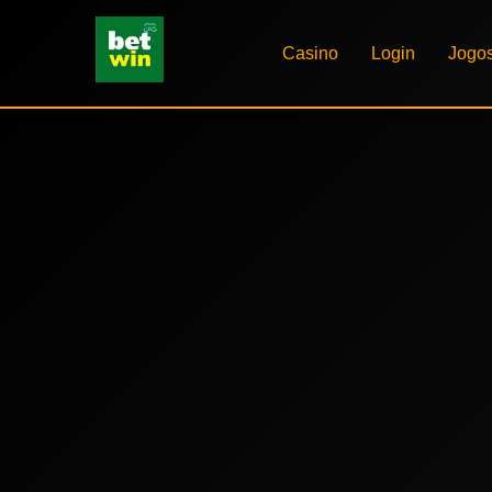
Casino
Login
Jogo