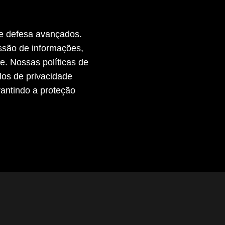
de defesa avançados.
issão de informações,
e. Nossas políticas de
los de privacidade
rantindo a proteção