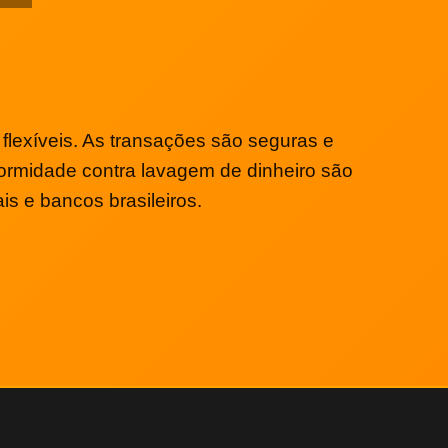
flexíveis. As transações são seguras e
formidade contra lavagem de dinheiro são
s e bancos brasileiros.