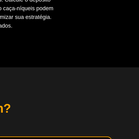
mo caça-níqueis podem
imizar sua estratégia.
ados.
n?