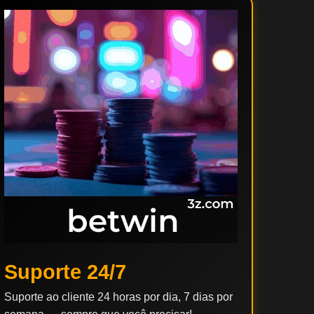
Suporte 24/7
Suporte ao cliente 24 horas por dia, 7 dias por