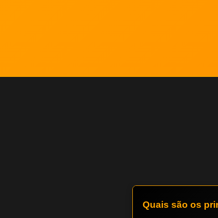
Quais são os pri