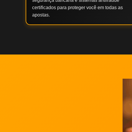
segurança bancária e sistemas antifraude
certificados para proteger você em todas as
apostas.