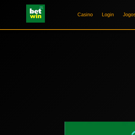
Casino
Login
Jogo